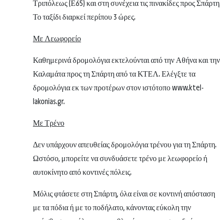
Τριπόλεως (Ε65) και στη συνέχεια τις πινακίδες προς Σπάρτη
Το ταξίδι διαρκεί περίπου 3 ώρες.
Με Λεωφορείο
Καθημερινά δρομολόγια εκτελούνται από την Αθήνα και την
Καλαμάτα προς τη Σπάρτη από τα ΚΤΕΛ. Ελέγξτε τα
δρομολόγια εκ των προτέρων στον ιστότοπο www.ktel-
lakonias.gr.
Με Τρένο
Δεν υπάρχουν απευθείας δρομολόγια τρένου για τη Σπάρτη.
Ωστόσο, μπορείτε να συνδυάσετε τρένο με λεωφορείο ή
αυτοκίνητο από κοντινές πόλεις.
Μόλις φτάσετε στη Σπάρτη, όλα είναι σε κοντινή απόσταση
με τα πόδια ή με το ποδήλατο, κάνοντας εύκολη την