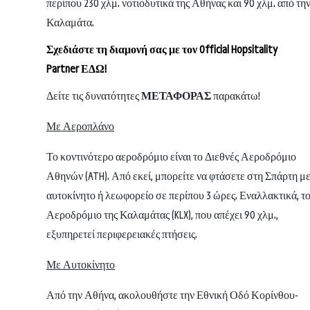
περίπου 230 χλμ. νοτιοδυτικά της Αθήνας και 90 χλμ. από τη
Καλαμάτα.
Σχεδιάστε τη διαμονή σας με τον Official Hopsitality
Partner ΕΔΩ!
Δείτε τις δυνατότητες
ΜΕΤΑΦΟΡΑΣ
παρακάτω!
Με Αεροπλάνο
Το κοντινότερο αεροδρόμιο είναι το Διεθνές Αεροδρόμιο
Αθηνών (ATH). Από εκεί, μπορείτε να φτάσετε στη Σπάρτη μ
αυτοκίνητο ή λεωφορείο σε περίπου 3 ώρες. Εναλλακτικά, τ
Αεροδρόμιο της Καλαμάτας (KLX), που απέχει 90 χλμ.,
εξυπηρετεί περιφερειακές πτήσεις.
Με Αυτοκίνητο
Από την Αθήνα, ακολουθήστε την Εθνική Οδό Κορίνθου-