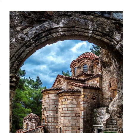
ν
ε
ο